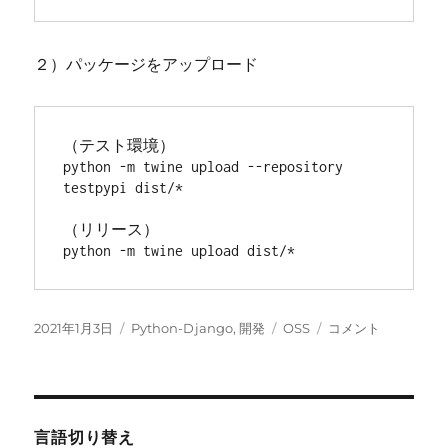
２）パッケージをアップロード
（テスト環境）

python -m twine upload --repository 
testpypi dist/*

（リリース）

python -m twine upload dist/*
投
カ
タ
OSS
2021年1月3日
Python-Django
,
開発
OSS
コメント
稿
テ
グ
へ
日:
ゴ
の
リ
参
ー
加
に
言語切り替え