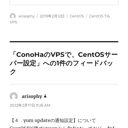
投
投
カ
タ
arisophy
2019年2月12日
CentOS
CentOS 7.6
,
稿
稿
テ
グ
VPS
者
日:
ゴ
リ
ー
「ConoHaのVPSで、CentOSサー
バー設定」への1件のフィードバッ
ク
arisophy
よ
り:
2022年2月17日 9:26 AM
【４．yum updateの通知設定】について