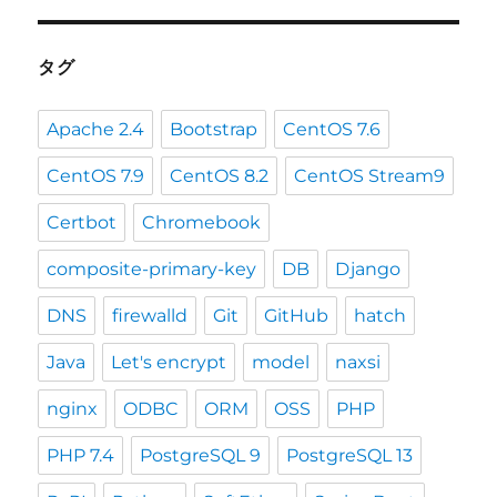
タグ
Apache 2.4
Bootstrap
CentOS 7.6
CentOS 7.9
CentOS 8.2
CentOS Stream9
Certbot
Chromebook
composite-primary-key
DB
Django
DNS
firewalld
Git
GitHub
hatch
Java
Let's encrypt
model
naxsi
nginx
ODBC
ORM
OSS
PHP
PHP 7.4
PostgreSQL 9
PostgreSQL 13