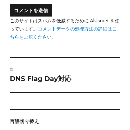
このサイトはスパムを低減するために Akismet を使
っています。
コメントデータの処理方法の詳細はこ
ちらをご覧ください
。
投
次
稿
DNS Flag Day対応
次
の
ナ
投
ビ
稿:
ゲ
言語切り替え
ー