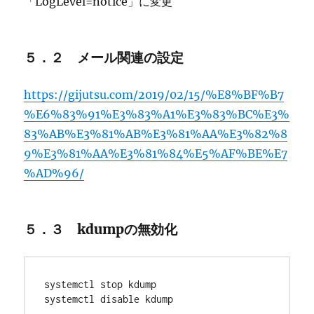
「LogLevel=notice」に変更
５．２ メール関連の設定
https://gijutsu.com/2019/02/15/%E8%BF%B7
%E6%83%91%E3%83%A1%E3%83%BC%E3%
83%AB%E3%81%AB%E3%81%AA%E3%82%8
9%E3%81%AA%E3%81%84%E5%AF%BE%E7
%AD%96/
５．３ kdumpの無効化
systemctl stop kdump

systemctl disable kdump