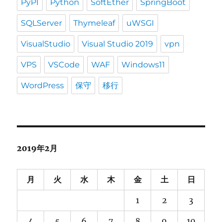
PyPI
Python
SoftEther
SpringBoot
SQLServer
Thymeleaf
uWSGI
VisualStudio
Visual Studio 2019
vpn
VPS
VSCode
WAF
Windows11
WordPress
保守
移行
2019年2月
月
火
水
木
金
土
日
1
2
3
4
5
6
7
8
9
10