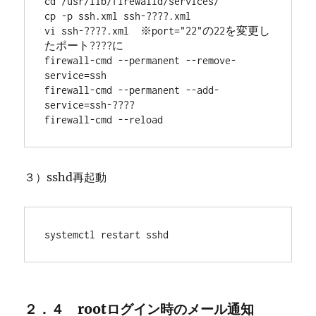
cd /usr/lib/firewalld/services/
cp -p ssh.xml ssh-????.xml
vi ssh-????.xml　※port="22"の22を変更し
たポート????に
firewall-cmd --permanent --remove-
service=ssh
firewall-cmd --permanent --add-
service=ssh-????
firewall-cmd --reload 
３）sshd再起動
systemctl restart sshd 
２．４ rootログイン時のメール通知