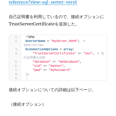
reference?view=sql-server-ver16
自己証明書を利用しているので、接続オプションに
TrustServerCertificateを追加した。
<
?php
$serverName
 = 
"myServer,9999"
;  
# 
9999:PortNo
$connectionOptions
 = 
array
(
"TrustServerCertificate"
 =
>
"yes"
,　
# 自
己証明書を信頼
"database"
 =
>
"myDatabase"
,
"uid"
 =
>
"myUser"
,
"pwd"
 =
>
"myPassword"
)
;
：
接続オプションについての詳細は以下ページ。
（接続オプション）