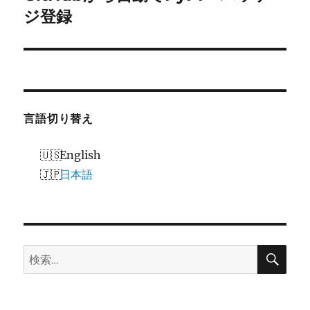
の
ジ登録
ー
投
シ
稿:
ョ
ン
言語切り替え
English
日本語
検
検
索
索: