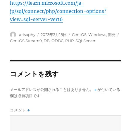
https://learn.microsoft.com/ja-
jp/sql/connect/php/connection-options?
view=sql-server-ver16
投
投
カ
タ
arisophy
2023年3月18日
CentOS
,
Windows
,
開発
稿
稿
テ
グ
CentOS Stream9
,
DB
,
ODBC
,
PHP
,
SQLServer
者
日:
ゴ
リ
ー
コメントを残す
メールアドレスが公開されることはありません。
※
が付いている
欄は必須項目です
コメント
※