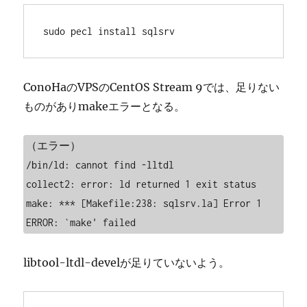
sudo pecl install sqlsrv
ConoHaのVPSのCentOS Stream 9では、足りない
ものがありmakeエラーとなる。
（エラー）

/bin/ld: cannot find -lltdl

collect2: error: ld returned 1 exit status

make: *** [Makefile:238: sqlsrv.la] Error 1

libtool-ltdl-develが足りていないよう。