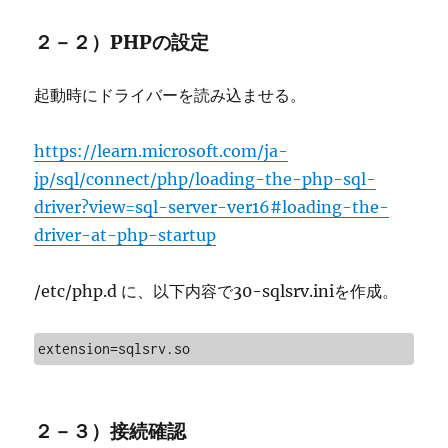
２－２）PHPの設定
起動時にドライバーを読み込ませる。
https://learn.microsoft.com/ja-
jp/sql/connect/php/loading-the-php-sql-
driver?view=sql-server-ver16#loading-the-
driver-at-php-startup
/etc/php.d に、以下内容で30-sqlsrv.iniを作成。
extension=sqlsrv.so
２－３）接続確認