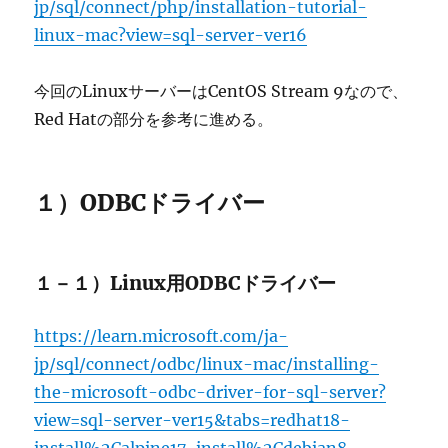
jp/sql/connect/php/installation-tutorial-
linux-mac?view=sql-server-ver16
今回のLinuxサーバーはCentOS Stream 9なので、
Red Hatの部分を参考に進める。
１）ODBCドライバー
１－１）Linux用ODBCドライバー
https://learn.microsoft.com/ja-
jp/sql/connect/odbc/linux-mac/installing-
the-microsoft-odbc-driver-for-sql-server?
view=sql-server-ver15&tabs=redhat18-