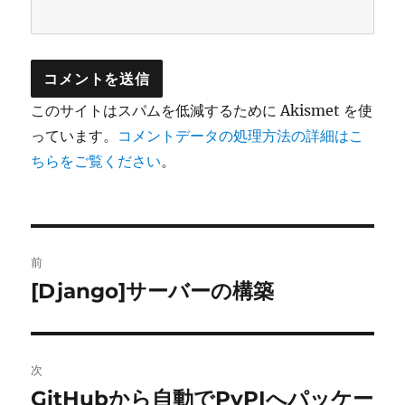
このサイトはスパムを低減するために Akismet を使
っています。
コメントデータの処理方法の詳細はこ
ちらをご覧ください
。
投
前
稿
[Django]サーバーの構築
前
の
ナ
投
ビ
稿:
次
ゲ
GitHubから自動でPyPIへパッケー
次