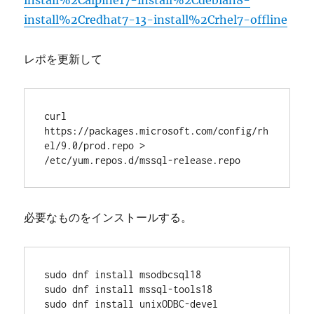
install%2Calpine17-install%2Cdebian8-
install%2Credhat7-13-install%2Crhel7-offline
レポを更新して
curl 
https://packages.microsoft.com/config/rh
el/9.0/prod.repo > 
/etc/yum.repos.d/mssql-release.repo
必要なものをインストールする。
sudo dnf install msodbcsql18

sudo dnf install mssql-tools18

sudo dnf install unixODBC-devel