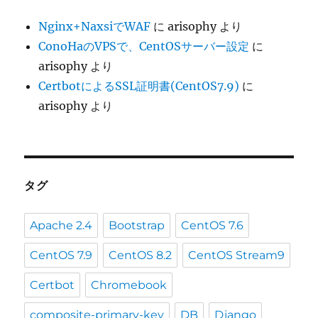
Nginx+NaxsiでWAF
に
arisophy
より
ConoHaのVPSで、CentOSサーバー設定
に
arisophy
より
CertbotによるSSL証明書(CentOS7.9)
に
arisophy
より
タグ
Apache 2.4
Bootstrap
CentOS 7.6
CentOS 7.9
CentOS 8.2
CentOS Stream9
Certbot
Chromebook
composite-primary-key
DB
Django