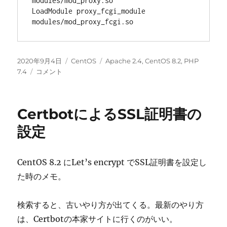
modules/mod_proxy.so

LoadModule proxy_fcgi_module 
modules/mod_proxy_fcgi.so
投
カ
タ
2020年9月4日
CentOS
Apache 2.4
,
CentOS 8.2
,
PHP
稿
Apache2.4
テ
グ
7.4
コメント
日:
と
ゴ
PHP7.4
リ
の
ー
CertbotによるSSL証明書の
連
携
設定
に
CentOS 8.2 にLet’s encrypt でSSL証明書を設定し
た時のメモ。
検索すると、古いやり方が出てくる。最新のやり方
は、Certbotの本家サイトに行くのがいい。