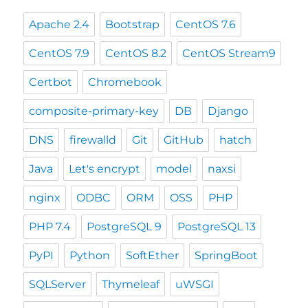
Apache 2.4
Bootstrap
CentOS 7.6
CentOS 7.9
CentOS 8.2
CentOS Stream9
Certbot
Chromebook
composite-primary-key
DB
Django
DNS
firewalld
Git
GitHub
hatch
Java
Let's encrypt
model
naxsi
nginx
ODBC
ORM
OSS
PHP
PHP 7.4
PostgreSQL 9
PostgreSQL 13
PyPI
Python
SoftEther
SpringBoot
SQLServer
Thymeleaf
uWSGI