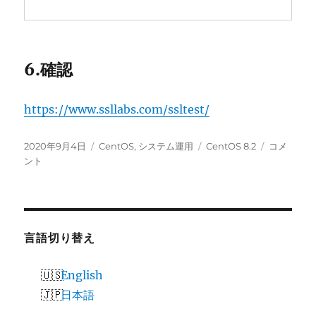
6.確認
https://www.ssllabs.com/ssltest/
投
カ
タ
Certbot
2020年9月4日
CentOS
,
システム運用
CentOS 8.2
コメ
稿
テ
グ
に
ント
日:
ゴ
よ
リ
る
ー
SSL
証
明
言語切り替え
書
の
English
設
日本語
定
に