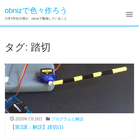
obnizで色々作ろう
ナ
小学1年生の僕が、obnizで勉強していること
タグ:
踏切
2020年7月19日
プログラムと解説
【第2講：解説】踏切(1)